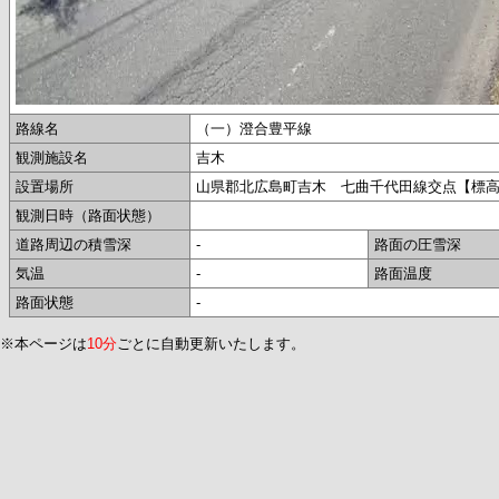
路線名
（一）澄合豊平線
観測施設名
吉木
設置場所
山県郡北広島町吉木 七曲千代田線交点【標高2
観測日時（路面状態）
道路周辺の積雪深
-
路面の圧雪深
気温
-
路面温度
路面状態
-
※本ページは
10分
ごとに自動更新いたします。