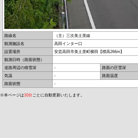
路線名
（主）三次美土里線
観測施設名
高田インター口
設置場所
安芸高田市美土里町横田【標高266m】
観測日時（路面状態）
道路周辺の積雪深
-
路面の圧雪深
気温
-
路面温度
路面状態
-
※本ページは
10分
ごとに自動更新いたします。