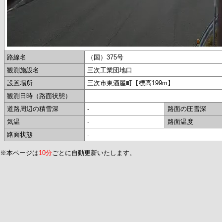
路線名
（国）375号
観測施設名
三次工業団地口
設置場所
三次市東酒屋町【標高199m】
観測日時（路面状態）
道路周辺の積雪深
-
路面の圧雪深
気温
-
路面温度
路面状態
-
※本ページは
10分
ごとに自動更新いたします。