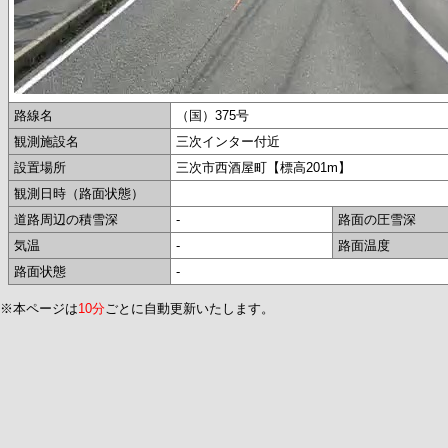
路線名
（国）375号
観測施設名
三次インター付近
設置場所
三次市西酒屋町【標高201m】
観測日時（路面状態）
道路周辺の積雪深
-
路面の圧雪深
気温
-
路面温度
路面状態
-
※本ページは
10分
ごとに自動更新いたします。