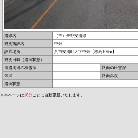
路線名
（主）矢野安浦線
観測施設名
中畑
設置場所
呉市安浦町大字中畑【標高106m】
観測日時（路面状態）
道路周辺の積雪深
-
路面の圧雪深
気温
-
路面温度
路面状態
-
※本ページは
10分
ごとに自動更新いたします。