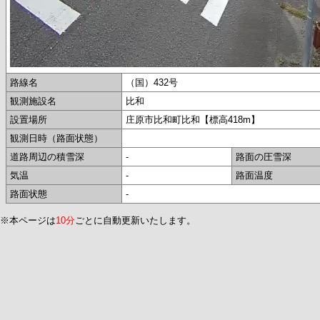
路線名
（国）432号
観測施設名
比和
設置場所
庄原市比和町比和【標高418m】
観測日時（路面状態）
道路周辺の積雪深
-
路面の圧雪深
気温
-
路面温度
路面状態
-
※本ページは
10分
ごとに自動更新いたします。