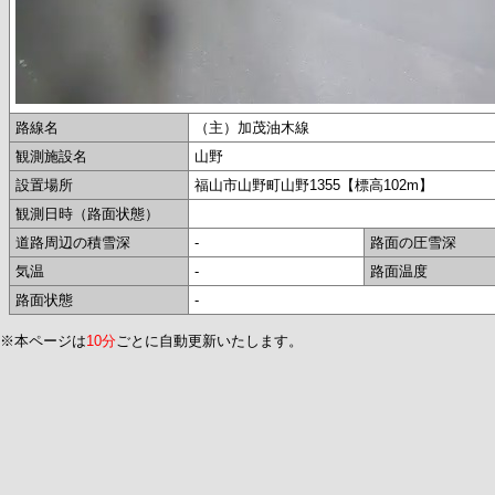
路線名
（主）加茂油木線
観測施設名
山野
設置場所
福山市山野町山野1355【標高102m】
観測日時（路面状態）
道路周辺の積雪深
-
路面の圧雪深
気温
-
路面温度
路面状態
-
※本ページは
10分
ごとに自動更新いたします。