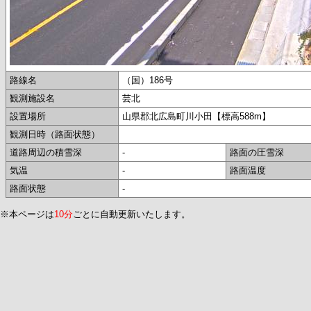
路線名
（国）186号
観測施設名
芸北
設置場所
山県郡北広島町川小田【標高588m】
観測日時（路面状態）
道路周辺の積雪深
-
路面の圧雪深
気温
-
路面温度
路面状態
-
※本ページは
10分
ごとに自動更新いたします。