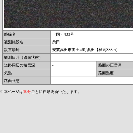
路線名
（国）433号
観測施設名
桑田
設置場所
安芸高田市美土里町桑田【標高385m】
観測日時（路面状態）
道路周辺の積雪深
-
路面の圧雪深
気温
-
路面温度
路面状態
-
※本ページは
10分
ごとに自動更新いたします。