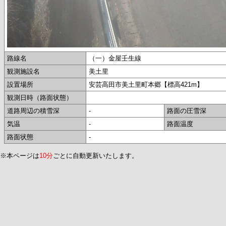
路線名
（一）金屋壬生線
観測施設名
美土里
設置場所
安芸高田市美土里町本郷【標高421m】
観測日時（路面状態）
道路周辺の積雪深
-
路面の圧雪深
気温
-
路面温度
路面状態
-
※本ページは
10分
ごとに自動更新いたします。