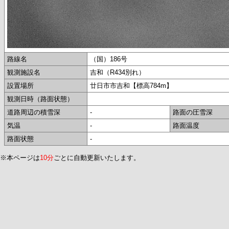
路線名
（国）186号
観測施設名
吉和（R434別れ）
設置場所
廿日市市吉和【標高784m】
観測日時（路面状態）
道路周辺の積雪深
-
路面の圧雪深
気温
-
路面温度
路面状態
-
※本ページは
10分
ごとに自動更新いたします。