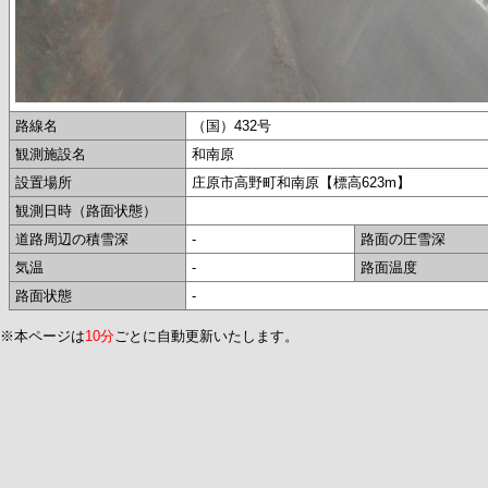
路線名
（国）432号
観測施設名
和南原
設置場所
庄原市高野町和南原【標高623m】
観測日時（路面状態）
道路周辺の積雪深
-
路面の圧雪深
気温
-
路面温度
路面状態
-
※本ページは
10分
ごとに自動更新いたします。