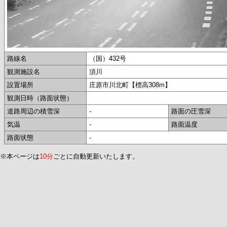
路線名
（国）432号
観測施設名
須川
設置場所
庄原市川北町【標高308m】
観測日時（路面状態）
道路周辺の積雪深
-
路面の圧雪深
気温
-
路面温度
路面状態
-
※本ページは
10分
ごとに自動更新いたします。