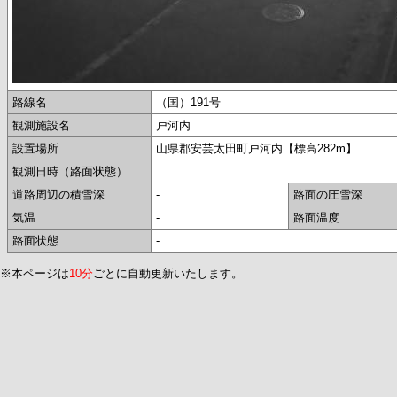
路線名
（国）191号
観測施設名
戸河内
設置場所
山県郡安芸太田町戸河内【標高282m】
観測日時（路面状態）
道路周辺の積雪深
-
路面の圧雪深
気温
-
路面温度
路面状態
-
※本ページは
10分
ごとに自動更新いたします。