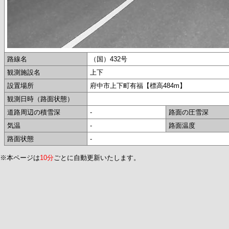
路線名
（国）432号
観測施設名
上下
設置場所
府中市上下町有福【標高484m】
観測日時（路面状態）
道路周辺の積雪深
-
路面の圧雪深
気温
-
路面温度
路面状態
-
※本ページは
10分
ごとに自動更新いたします。