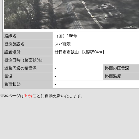
路線名
（国）186号
観測施設名
スパ羅漢
設置場所
廿日市市飯山 【標高504m】
観測日時（路面状態）
道路周辺の積雪深
-
路面の圧雪深
気温
-
路面温度
路面状態
-
※本ページは
10分
ごとに自動更新いたします。