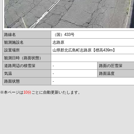
路線名
（国）433号
観測施設名
志路原
設置場所
山県郡北広島町志路原【標高439m】
観測日時（路面状態）
道路周辺の積雪深
-
路面の圧雪深
気温
-
路面温度
路面状態
-
※本ページは
10分
ごとに自動更新いたします。