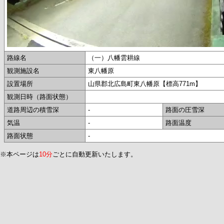
路線名
（一）八幡雲耕線
観測施設名
東八幡原
設置場所
山県郡北広島町東八幡原【標高771m】
観測日時（路面状態）
道路周辺の積雪深
-
路面の圧雪深
気温
-
路面温度
路面状態
-
※本ページは
10分
ごとに自動更新いたします。