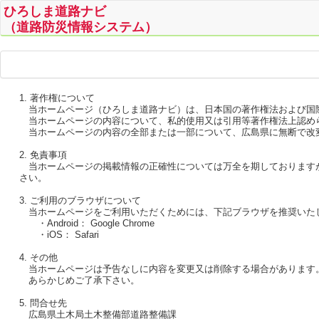
ひろしま道路ナビ
（道路防災情報システム）
1. 著作権について
当ホームページ（ひろしま道路ナビ）は、日本国の著作権法および国
当ホームページの内容について、私的使用又は引用等著作権法上認めら
当ホームページの内容の全部または一部について、広島県に無断で改
2. 免責事項
当ホームページの掲載情報の正確性については万全を期しておりますが
さい。
3. ご利用のブラウザについて
当ホームページをご利用いただくためには、下記ブラウザを推奨いた
・Android： Google Chrome
・iOS： Safari
4. その他
当ホームページは予告なしに内容を変更又は削除する場合があります
あらかじめご了承下さい。
5. 問合せ先
広島県土木局土木整備部道路整備課