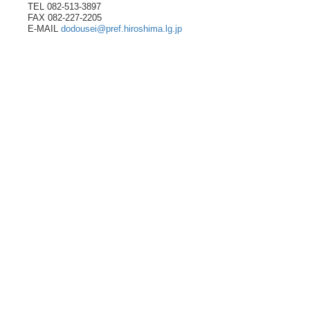
TEL 082-513-3897
FAX 082-227-2205
E-MAIL
dodousei@pref.hiroshima.lg.jp