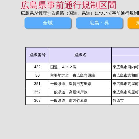
広島県事前通行規制区間
広島県が管理する道路（国道、県道）について事前通行規制
全域
広島・呉
路線番号
路線名
432
国道 ４３２号
東広島市河内町
80
主要地方道 東広島向原線
東広島市志和町
351
一般県道 造賀田万里線
東広島市高屋町
352
一般県道 高屋河戸線
東広島市高屋町
369
一般県道 南方竹原線
竹原市