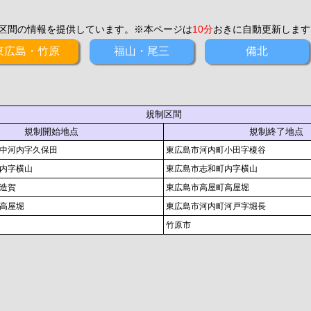
区間の情報を提供しています。※本ページは
10分
おきに自動更新します
東広島・竹原
福山・尾三
備北
規制区間
規制開始地点
規制終了地点
中河内字久保田
東広島市河内町小田字榎谷
内字横山
東広島市志和町内字横山
造賀
東広島市高屋町高屋堀
高屋堀
東広島市河内町河戸字堀長
竹原市