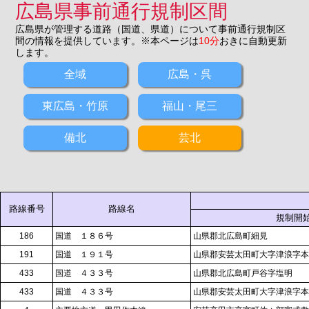
広島県事前通行規制区間
広島県が管理する道路（国道、県道）について事前通行規制区
間の情報を提供しています。※本ページは
10分
おきに自動更新
します。
全域
広島・呉
東広島・竹原
福山・尾三
備北
芸北
路線番号
路線名
規制開
186
国道 １８６号
山県郡北広島町細見
191
国道 １９１号
山県郡安芸太田町大字津浪字本
433
国道 ４３３号
山県郡北広島町戸谷字塩明
433
国道 ４３３号
山県郡安芸太田町大字津浪字本