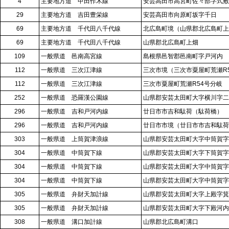
4
主要地方道 甲田作木線
安芸高田市高宮町佐々部字式敷
29
主要地方道 吉田豊栄線
安芸高田市向原町坂字千日
69
主要地方道 千代田八千代線
北広島町境（山県郡北広島町上
69
主要地方道 千代田八千代線
山県郡北広島町上畑
109
一般県道 邑南高宮線
島根県邑智郡邑南町字戸河内
112
一般県道 三次江津線
三次市境（三次市粟屋町荒瀬R
112
一般県道 三次江津線
三次市粟屋町荒瀬R54号分岐
252
一般県道 恐羅漢公園線
山県郡安芸太田町大字横川字二
296
一般県道 吉和戸河内線
廿日市市吉和駄荷（駄荷橋）
296
一般県道 吉和戸河内線
廿日市市境（廿日市市吉和駄荷
303
一般県道 上筒賀津浪線
山県郡安芸太田町大字中筒賀字
304
一般県道 中筒賀下線
山県郡安芸太田町大字下筒賀字
304
一般県道 中筒賀下線
山県郡安芸太田町大字中筒賀字
304
一般県道 中筒賀下線
山県郡安芸太田町大字中筒賀字
305
一般県道 弁財天加計線
山県郡安芸太田町大字上殿字箕
305
一般県道 弁財天加計線
山県郡安芸太田町大字下殿河内
308
一般県道 溝口加計線
山県郡北広島町溝口