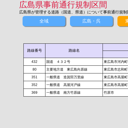
広島県事前通行規制区間
広島県が管理する道路（国道、県道）について事前通行規制
全域
広島・呉
路線番号
路線名
432
国道 ４３２号
東広島市河内町
80
主要地方道 東広島向原線
東広島市志和町
351
一般県道 造賀田万里線
東広島市高屋町
352
一般県道 高屋河戸線
東広島市高屋町
369
一般県道 南方竹原線
竹原市