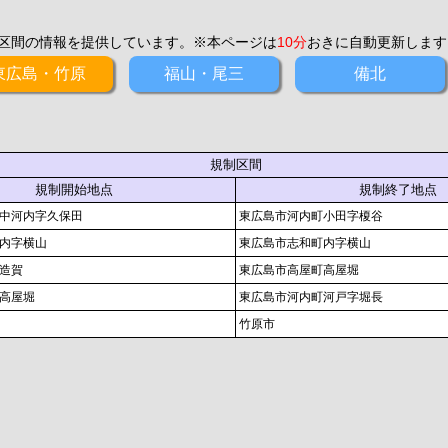
区間の情報を提供しています。※本ページは
10分
おきに自動更新します
東広島・竹原
福山・尾三
備北
規制区間
規制開始地点
規制終了地点
中河内字久保田
東広島市河内町小田字榎谷
内字横山
東広島市志和町内字横山
造賀
東広島市高屋町高屋堀
高屋堀
東広島市河内町河戸字堀長
竹原市