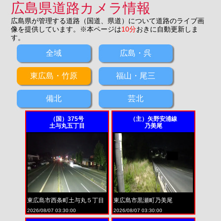
広島県道路カメラ情報
広島県が管理する道路（国道、県道）について道路のライブ画
像を提供しています。※本ページは
10分
おきに自動更新しま
す。
全域
広島・呉
東広島・竹原
福山・尾三
備北
芸北
（国）375号
（主）矢野安浦線
土与丸五丁目
乃美尾
東広島市西条町土与丸５丁目
東広島市黒瀬町乃美尾
2026/08/07 03:30:00
2026/08/07 03:30:00