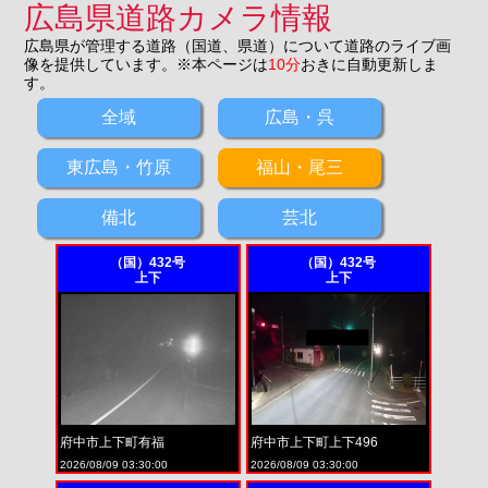
広島県道路カメラ情報
広島県が管理する道路（国道、県道）について道路のライブ画
像を提供しています。※本ページは
10分
おきに自動更新しま
す。
全域
広島・呉
東広島・竹原
福山・尾三
備北
芸北
（国）432号
（国）432号
上下
上下
府中市上下町有福
府中市上下町上下496
2026/08/09 03:30:00
2026/08/09 03:30:00