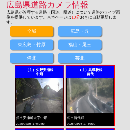
広島県道路カメラ情報
広島県が管理する道路（国道、県道）について道路のライブ画
像を提供しています。※本ページは
10分
おきに自動更新しま
す。
全域
広島・呉
東広島・竹原
福山・尾三
備北
芸北
（主）矢野安浦線
（主）呉環状線
中畑
苗代
呉市安浦町大字中畑
呉市苗代町
2026/08/06 17:40:00
2026/08/06 17:40:00