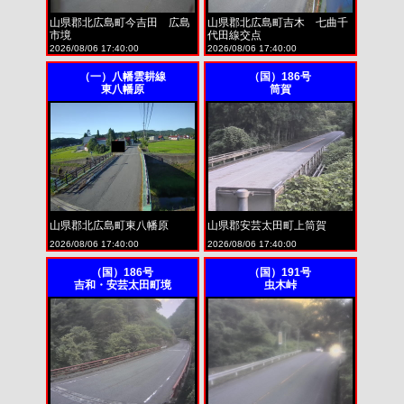
山県郡北広島町今吉田 広島
山県郡北広島町吉木 七曲千
市境
代田線交点
2026/08/06 17:40:00
2026/08/06 17:40:00
（一）八幡雲耕線
（国）186号
東八幡原
筒賀
山県郡北広島町東八幡原
山県郡安芸太田町上筒賀
2026/08/06 17:40:00
2026/08/06 17:40:00
（国）186号
（国）191号
吉和・安芸太田町境
虫木峠